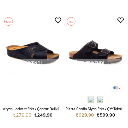
%11
%5
TÜKENDI
TÜKENDI
2
Aryan Lacivert Erkek Çapraz Delikli Terlik
Pierre Cardin Siyah Erkek Çift Tokalı Terlik
₺279,90
₺249,90
₺629,90
₺599,90