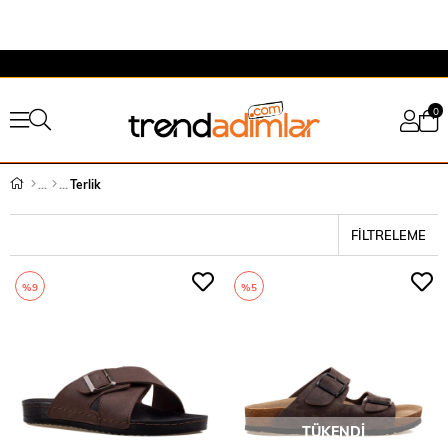
0
Terlik
FILTRELEME
%9
%5
TÜKENDI