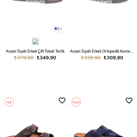
TÜKENDI
TÜKENDI
1
Aryan Siyah Erkek Çift Tokalı Terlik
Aryan Siyah Erkek Ortopedik Kemerli Terlik
₺379,90
₺349,90
₺339,90
₺309,90
%8
%10