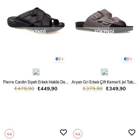
TÜKENDI
TÜKENDI
1
1
Pierre Cardin Siyah Erkek Hakiki Deri Terlik
Aryan Gri Erkek Çift Kemerli Jel Taban Terlik
₺479,90
₺449,90
₺379,90
₺349,90
%8
%8