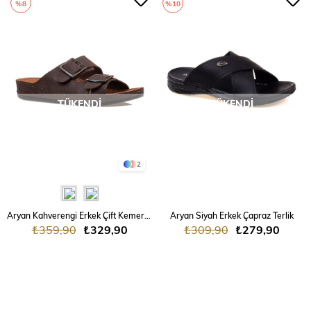
%8
%10
TÜKENDI
TÜKENDI
2
Aryan Kahverengi Erkek Çift Kemer Terlik
Aryan Siyah Erkek Çapraz Terlik
₺359,90
₺329,90
₺309,90
₺279,90