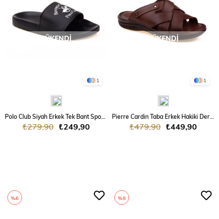
TÜKENDI
TÜKENDI
1
1
Polo Club Siyah Erkek Tek Bant Spor Terlik
Pierre Cardin Taba Erkek Hakiki Deri Terlik
₺279,90
₺249,90
₺479,90
₺449,90
%6
%8