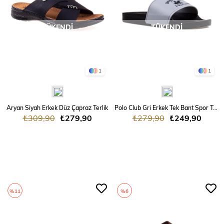
TÜKENDI
TÜKENDI
1
1
Aryan Siyah Erkek Düz Çapraz Terlik
Polo Club Gri Erkek Tek Bant Spor Terlik
₺309,90
₺279,90
₺279,90
₺249,90
%11
%6