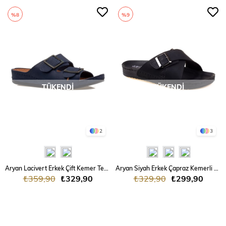
%8
%9
TÜKENDI
TÜKENDI
2
3
Aryan Lacivert Erkek Çift Kemer Terlik
Aryan Siyah Erkek Çapraz Kemerli Terlik
₺359,90
₺329,90
₺329,90
₺299,90