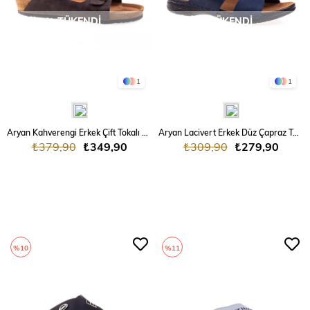
TÜKENDI
TÜKENDI
1
1
Aryan Kahverengi Erkek Çift Tokalı Terlik
Aryan Lacivert Erkek Düz Çapraz Terlik
₺379,90
₺349,90
₺309,90
₺279,90
%10
%11