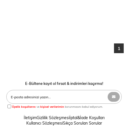
1
E-Bültene kayıt ol fırsat & indirimleri kaçırma!
Üyelik koşullarını
ve
kişisel verilerimin
korunmasını kabul ediyorum.
İletişim
Gizlilik Sözleşmesi
İptal&İade Koşulları
Kullanıcı Sözleşmesi
Sıkça Sorulan Sorular