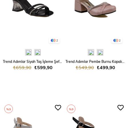
2
2
Trend Adımlar Siyah Taş İşleme Şeffaf Topuk Kız Çocuk Klasik Ayakkabı
Trend Adımlar Pembe Burnu Kapalı Taş İşleme Kız Çocuk Klasik Ayakkabı
₺659,90
₺599,90
₺549,90
₺499,90
%9
%9