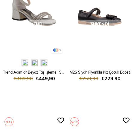
TÜKENDI
TÜKENDI
3
Trend Adımlar Beyaz Taş İşlemeli Saten Kız Çocuk Klasik Ayakkabı
M2S Siyah Fiyonklu Kız Çocuk Babet
₺489,90
₺449,90
₺259,90
₺229,90
%12
%12