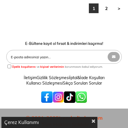
1
2
>
E-Bültene kayıt ol fırsat & indirimleri kaçırma!
Üyelik koşullarını
ve
kişisel verilerimin
korunmasını kabul ediyorum.
İletişim
Gizlilik Sözleşmesi
İptal&İade Koşulları
Kullanıcı Sözleşmesi
Sıkça Sorulan Sorular
© 2021-2025
trendadimlar.com
Çerez Kullanımı
- Tüm Hakları Saklıdır.