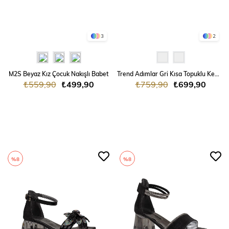
3
2
M2S Beyaz Kız Çocuk Nakışlı Babet
Trend Adımlar Gri Kısa Topuklu Kemerli Kız Çocuk Klasik Ayakkabı
₺559,90
₺499,90
₺759,90
₺699,90
%8
%8