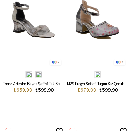
2
1
Trend Adımlar Beyaz Şeffaf Tek Bant Taşlı Kız Çocuk Klasik Ayakkabı
M2S Fuşya Şeffaf Rugan Kız Çocuk Klasik Ayakkabı
₺659,90
₺599,90
₺679,00
₺599,90