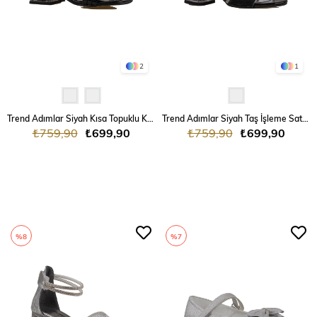
2
1
Trend Adımlar Siyah Kısa Topuklu Kemerli Kız Çocuk Klasik Ayakkabı
Trend Adımlar Siyah Taş İşleme Saten Cırtlı Kız Çocuk Klasik Ayakkabı
₺759,90
₺699,90
₺759,90
₺699,90
%8
%7