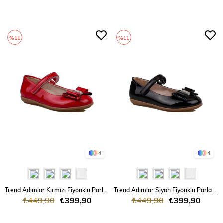
%11
%11
4
4
Trend Adımlar Kırmızı Fiyonklu Parlak Kız Çocuk Babet
Trend Adımlar Siyah Fiyonklu Parlak Kız Çocuk Babet
₺449,90
₺399,90
₺449,90
₺399,90