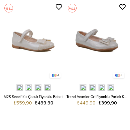
%11
%11
4
4
M2S Sedef Kız Çocuk Fiyonklu Babet
Trend Adımlar Gri Fiyonklu Parlak Kız Çocuk Babet
₺559,90
₺499,90
₺449,90
₺399,90