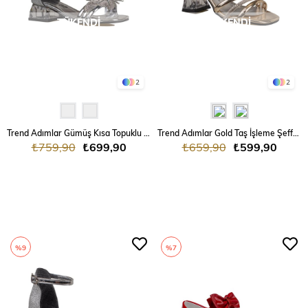
TÜKENDI
TÜKENDI
2
2
Trend Adımlar Gümüş Kısa Topuklu Kemerli Kız Çocuk Klasik Ayakkabı
Trend Adımlar Gold Taş İşleme Şeffaf Topuk Kız Çocuk Klasik Ayakkabı
₺759,90
₺699,90
₺659,90
₺599,90
%9
%7