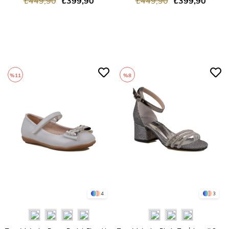
₺449,90
₺399,90
₺449,90
₺399,90
%11
%8
4
3