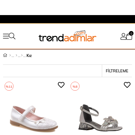
0
Kız
FILTRELEME
%11
%8