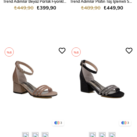
Trend Adımlar Beyaz Parlak Fiyonklu Kız Çocuk Babet
Trend Adımlar Platin Taş İşlemeli Saten Kız Çocuk Klasik Ayakkabı
₺449,90
₺399,90
₺489,90
₺449,90
%8
%8
3
3