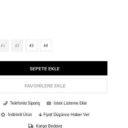
41
42
43
44
FAVORILERE EKLE
Telefonla Sipariş
İstek Listeme Ekle
İndirimli Ürün
Fiyat Düşünce Haber Ver
Kargo Bedava