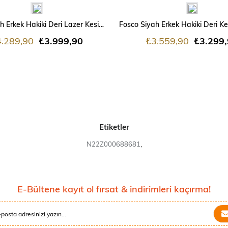
Fosco Siyah Erkek Hakiki Deri Lazer Kesim Bağcıksız Ayakkabı
.289,90
₺3.999,90
₺3.559,90
₺3.299
Etiketler
N22Z000688681
,
E-Bültene kayıt ol fırsat & indirimleri kaçırma!