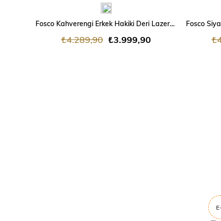
Fosco Kahverengi Erkek Hakiki Deri Lazer Kesim Bağcıksız Ayakkabı
₺4.289,90
₺3.999,90
₺4