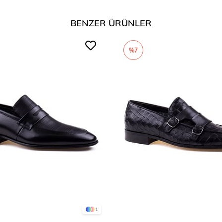
Tarzı
BENZER ÜRÜNLER
%7
1