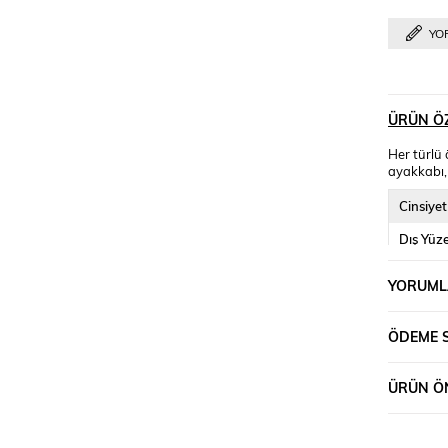
YO
ÜRÜN ÖZ
Her türlü
ayakkabı, 
Cinsiyet
Dış Yüz
İç Yüzey
YORUML
Kapama 
ÖDEME 
Kalıp
Topuk Y
ÜRÜN ÖN
Topuk T
Taban