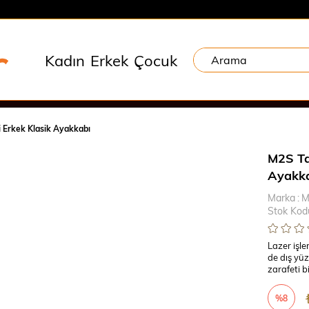
Kadın
Erkek
Çocuk
i Erkek Klasik Ayakkabı
M2S Ta
Ayakk
Marka
:
M
Stok Kod
Lazer işle
de dış yüz
zarafeti b
%
8