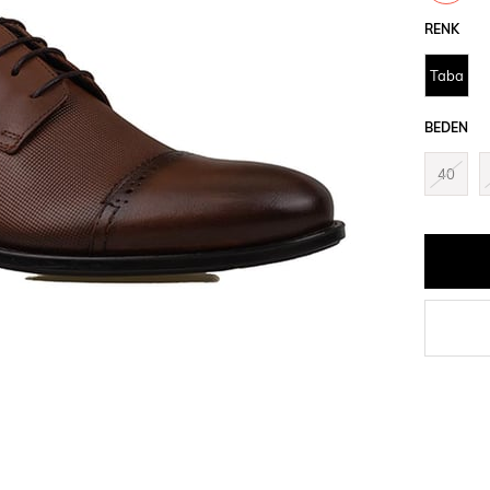
İndirim
RENK
Taba
BEDEN
40