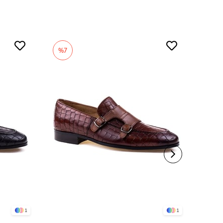
Klasik
%7
%7
1
1