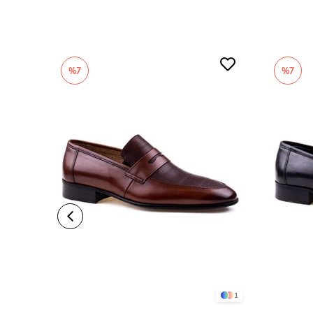
%7
%7
1