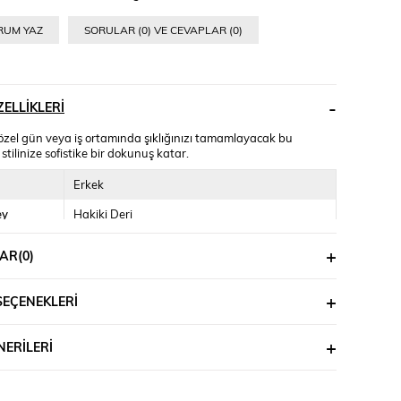
RUM YAZ
SORULAR (0) VE CEVAPLAR (0)
ELLIKLERI
 özel gün veya iş ortamında şıklığınızı tamamlayacak bu
stilinize sofistike bir dokunuş katar.
Erkek
ey
Hakiki Deri
Hakiki Deri
AR
(0)
Özelliği
Bağcıklı
SEÇENEKLERI
Normal
üksekliği
Kısa (1-4cm)
ERILERI
ipi
Düz
Hazır Taban (PVC)