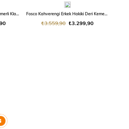
Fosco Siyah Erkek Hakiki Deri Kemerli Klasik Ayakkabı
Fosco Kahverengi Erkek Hakiki Deri Kemerli Klasik Ayakkabı
,90
₺3.559,90
₺3.299,90