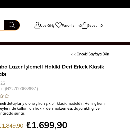
Üye Girişi
Favorilerim
0
Sepetim
0
< < Önceki Sayfaya Dön
ba Lazer İşlemeli Hakiki Deri Erkek Klasik
abı
2S
u
(N22Z000688681)
meli detaylarıyla öne çıkan şık bir klasik modeldir. Hem iç hem
eylerinde kullanılan hakiki deri malzemesi, dayanıklılığı ve
ir arada sunar.
₺1.699,90
₺1.849,90