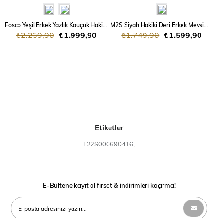
Fosco Yeşil Erkek Yazlık Kauçuk Hakiki Deri Günlük Ayakkabı
M2S Siyah Hakiki Deri Erkek Mevsimlik Günlük Soft Ayakkabı
₺2.239,90
₺1.999,90
₺1.749,90
₺1.599,90
Etiketler
L22S000690416
,
E-Bültene kayıt ol fırsat & indirimleri kaçırma!