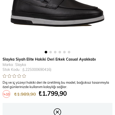
Slayka Siyah Elite Hakiki Deri Erkek Casual Ayakkabı
Marka
:
Slayka
Stok Kodu
(L22S000690416)
Dış ve iç yüzeyi hakiki deri ile üretilmiş bu model, bağcıksız tasarımıyla
özel günlerinizde kullanım kolaylığı sağlar.
₺1.799,90
₺1.989,90
10
%
İndirim