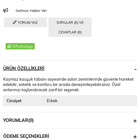
Gelince Haber Ver
YORUM YAZ
SORULAR (0) VE
CEVAPLAR (0)
WhatsApp
ÜRÜN ÖZELLIKLERI
Kaymaz kauçuk tabanı sayesinde salon zeminlerinde güvenle hareket
edebilir, estetik ve konforu bir arada deneyimleyebilirsiniz. Özel
anlarınızı taçlandıracak zarif bir seçenek.
Cinsiyet
Erkek
Dış Yüzey
Hakiki Deri
YORUMLAR
(0)
İç Yüzey
Hakiki Deri
Kapama Özelliği
Bağcıksız
ÖDEME SEÇENEKLERI