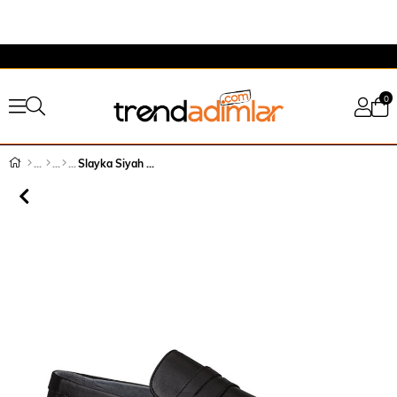
0
Slayka Siyah Elite Hakiki Deri Erkek Casual Ayakkabı