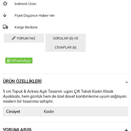
İndirimli Ürün
Fiyat Düşünce Haber Ver
Kargo Bedava
YORUM YAZ
SORULAR (0) VE
CEVAPLAR (0)
WhatsApp
ÜRÜN ÖZELLIKLERI
5 cm Topuk & Arkası Açık Tasarım. ugan Çift Tokalı Kadın Klasik
Ayakkabı, hem günlük hem de özel davet kombinlerine uyum sağlayan
modern bir tasarıma sahiptir.
Cinsiyet
Kadın
Dış Yüzey
Rugan
YORUMLAR
(0)
İç Yüzey
Suni Deri