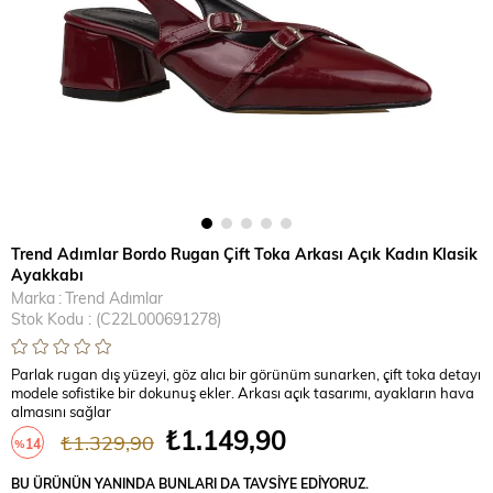
Trend Adımlar Bordo Rugan Çift Toka Arkası Açık Kadın Klasik
Ayakkabı
Marka
:
Trend Adımlar
Stok Kodu
(C22L000691278)
Parlak rugan dış yüzeyi, göz alıcı bir görünüm sunarken, çift toka detayı
modele sofistike bir dokunuş ekler. Arkası açık tasarımı, ayakların hava
almasını sağlar
₺1.149,90
₺1.329,90
14
%
İndirim
BU ÜRÜNÜN YANINDA BUNLARI DA TAVSIYE EDIYORUZ.