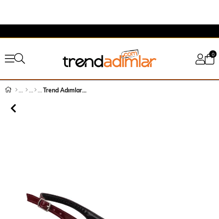
0
Trend Adımlar Bordo Rugan Çift Toka Arkası Açık Kadın Klasik Ayakkabı