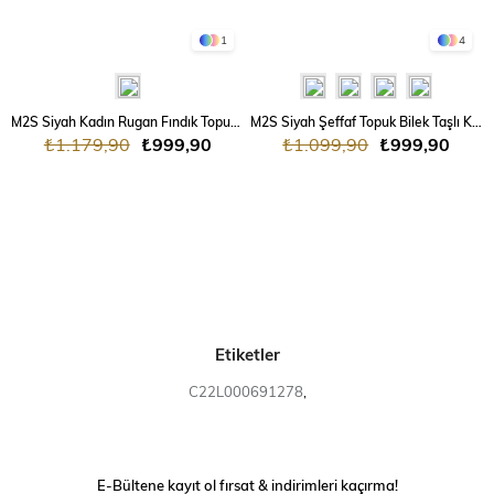
1
4
M2S Siyah Kadın Rugan Fındık Topuk Sivri Burun Klasik Terlik
M2S Siyah Şeffaf Topuk Bilek Taşlı Kadın Şık Abiye Ayakkabı
₺1.179,90
₺999,90
₺1.099,90
₺999,90
Etiketler
C22L000691278
,
E-Bültene kayıt ol fırsat & indirimleri kaçırma!