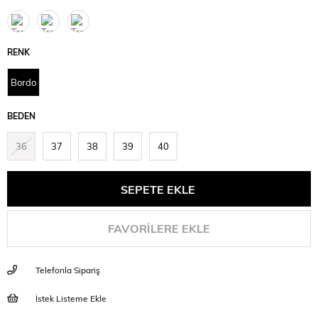
RENK
Bordo
BEDEN
36
37
38
39
40
FAVORILERE EKLE
Telefonla Sipariş
İstek Listeme Ekle