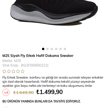
M2S Siyah Fly Erkek Hafif Dokuma Sneaker
Marka
:
M2S
Stok Kodu
(N22F000693212)
Fly Erkek Sneaker, konforu ve şıklığı bir arada sunmak isteyen erkekler
için özel olarak tasarlandı. Hafif dokuma tekstil yüzeyi sayesinde
ayaklar gün boyu nefes alır,terlemeyi ve koku oluşumunu önler
₺1.499,90
₺1.649,90
9
%
İndirim
BU ÜRÜNÜN YANINDA BUNLARI DA TAVSIYE EDIYORUZ.