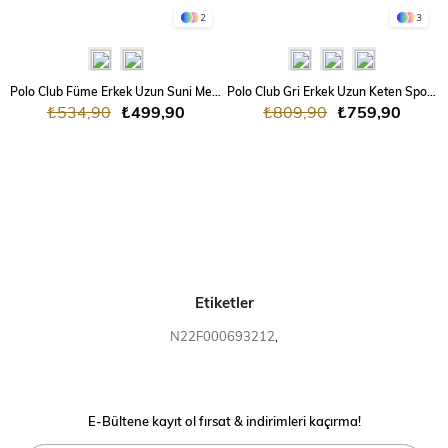
2
3
Polo Club Füme Erkek Uzun Suni Mevsimlik Spor
Polo Club Gri Erkek Uzun Keten Spor Ayakkabı
₺534,90
₺499,90
₺809,90
₺759,90
Etiketler
N22F000693212
,
E-Bültene kayıt ol fırsat & indirimleri kaçırma!