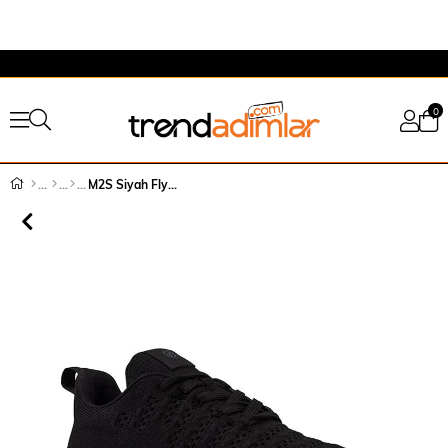
0
M2S Siyah Fly Erkek Hafif Dokuma Sneaker