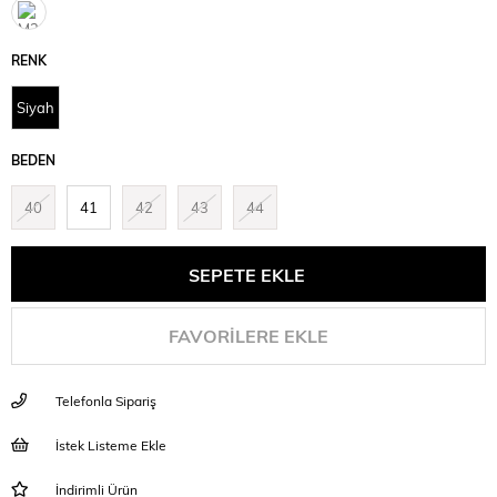
RENK
Siyah
BEDEN
40
41
42
43
44
FAVORILERE EKLE
Telefonla Sipariş
İstek Listeme Ekle
İndirimli Ürün