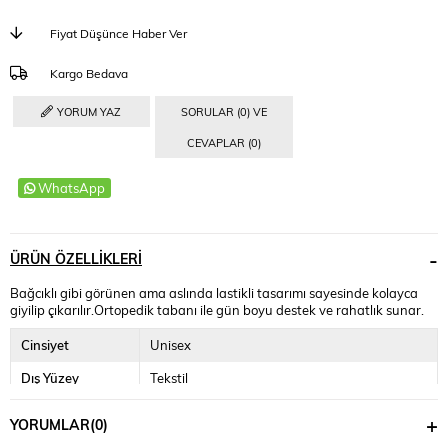
Fiyat Düşünce Haber Ver
Kargo Bedava
YORUM YAZ
SORULAR (0) VE
CEVAPLAR (0)
WhatsApp
ÜRÜN ÖZELLIKLERI
Bağcıklı gibi görünen ama aslında lastikli tasarımı sayesinde kolayca
giyilip çıkarılır.Ortopedik tabanı ile gün boyu destek ve rahatlık sunar.
Cinsiyet
Unisex
Dış Yüzey
Tekstil
İç Yüzey
Tekstil
YORUMLAR
(0)
Kapama Özelliği
Bağcıklı