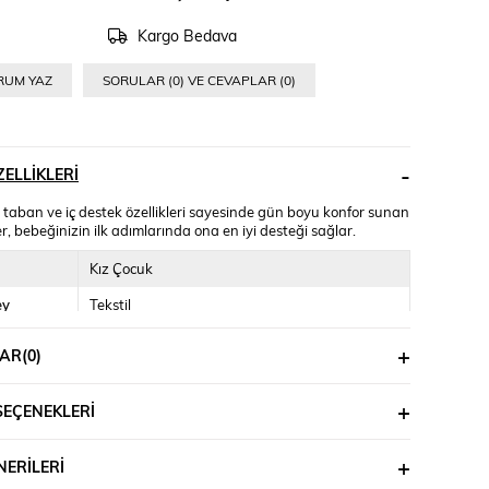
Kargo Bedava
RUM YAZ
SORULAR (0) VE CEVAPLAR (0)
ELLIKLERI
 taban ve iç destek özellikleri sayesinde gün boyu konfor sunan
, bebeğinizin ilk adımlarında ona en iyi desteği sağlar.
Kız Çocuk
ey
Tekstil
Tekstil
AR
(0)
Özelliği
Cırt Cırtlı
SEÇENEKLERI
Normal
üksekliği
Kısa (1-4cm)
ERILERI
ipi
Düz