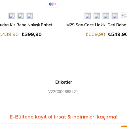
3
2
udra Kız Bebe Nakışlı Babet
₺439,90
₺399,90
₺609,90
₺549,9
Etiketler
V22C000688421
,
E-Bültene kayıt ol fırsat & indirimleri kaçırma!