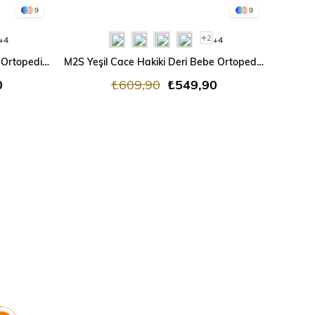
9
9
2
+4
+4
M2S Sarı Cace Hakiki Deri Bebe Ortopedik Bot
M2S Yeşil Cace Hakiki Deri Bebe Ortopedik Bot
M2S
0
₺609,90
₺549,90