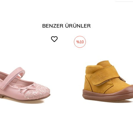
Taban
Tarzı
BENZER ÜRÜNLER
%10