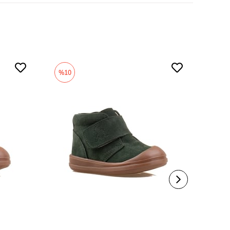
Faylon (Hafif)
Spor
%10
%9