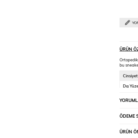
YO
ÜRÜN ÖZ
Ortopedik
bu sneaker
Cinsiyet
Dış Yüz
İç Yüzey
YORUML
Kapama 
ÖDEME 
Kalıp
Topuk Y
ÜRÜN ÖN
Topuk T