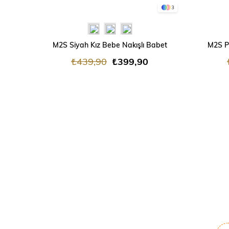
3
M2S Siyah Kız Bebe Nakışlı Babet
M2S P
₺439,90
₺399,90