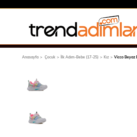
Anasayfa
Çocuk
İlk Adım-Bebe (17-25)
Kız
Vicco Beyaz 