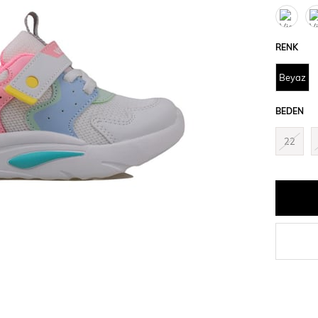
RENK
Beyaz
BEDEN
22