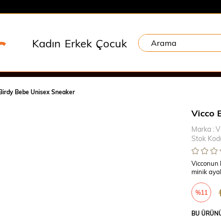
Kadın
Erkek
Çocuk
Birdy Bebe Unisex Sneaker
Vicco 
Marka
:
V
Stok Kod
Vicconun b
minik ayak
%
11
İndirim
BU ÜRÜNÜ