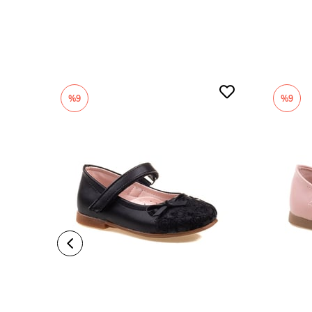
%9
%9