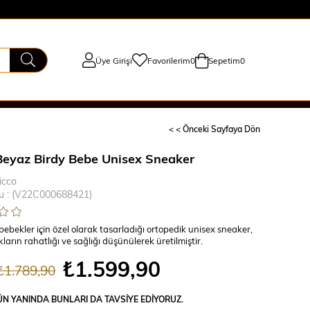
Üye Girişi
Favorilerim
0
Sepetim
0
< < Önceki Sayfaya Dön
Beyaz Birdy Bebe Unisex Sneaker
icco
u
(V22C000688421)
ebekler için özel olarak tasarladığı ortopedik unisex sneaker,
ların rahatlığı ve sağlığı düşünülerek üretilmiştir.
₺1.599,90
₺1.789,90
N YANINDA BUNLARI DA TAVSIYE EDIYORUZ.